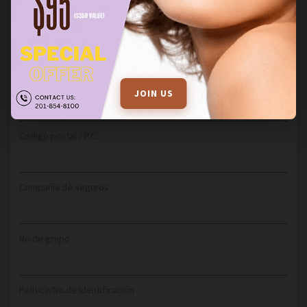
Ciudad
Estado / Provincia
JOIN US
Código postal / P.C.
Compañía de seguros
No.de grupo
Política/No.de identificación