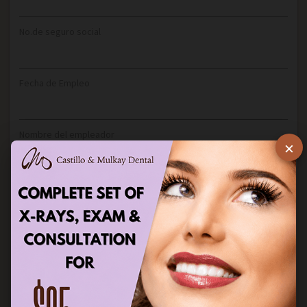
No.de seguro social
Fecha de Empleo
Nombre del empleador
×
No.de sindicato o gremio local
Teléfono del trabajo
Dirección del empleador