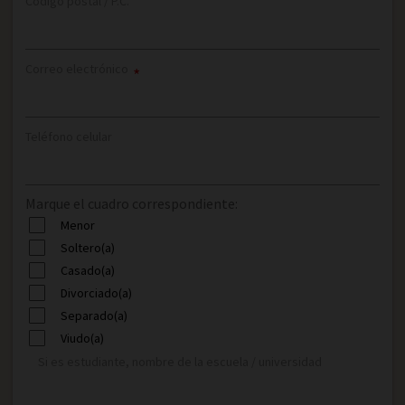
Código postal / P.C.
Correo electrónico
*
Teléfono celular
Marque el cuadro correspondiente:
Menor
Soltero(a)
Casado(a)
Divorciado(a)
Separado(a)
Viudo(a)
Si es estudiante, nombre de la escuela / universidad